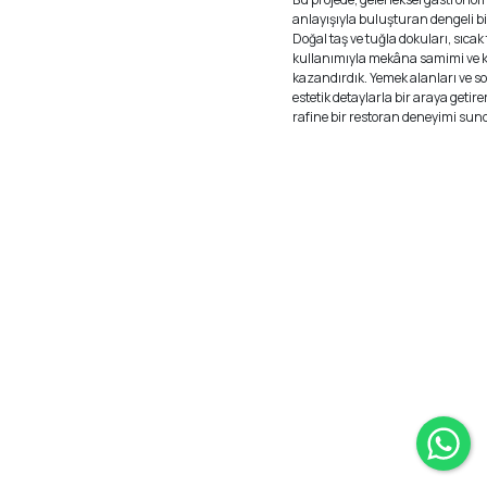
anlayışıyla buluşturan dengeli b
Doğal taş ve tuğla dokuları, sıcak
kullanımıyla mekâna samimi ve ka
kazandırdık. Yemek alanları ve so
estetik detaylarla bir araya getir
rafine bir restoran deneyimi sun
Wh