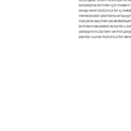
konaklama birimleri için modern
cevap veren bütüncül bir iç mekâ
merkeze alan planlama anlayışın
malzeme seçimleriyle destekleye
birimlerinde estetik ile konforu bi
yaklaşımımızla hem verimli çalı
alanları sunan bütüncül bir dene