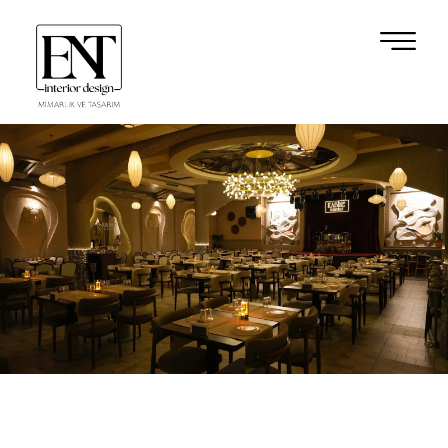
KABİNE PROJE
Kabine İstanbul projesinde, mod
ve dinamik bir tasarım anlayışı
dilimlerine uyum sağlayan mekân
üzerinden sürekli dönüşen bir a
karakterini merkeze alarak
sıcak, davetkâr ve rafine bir iç 
bütününde estetik algıyı işlevsell
getirerek, kullanıcıya hem konfo
sunduk.